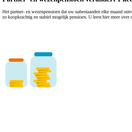
Het partner- en wezenpensioen dat uw nabestaanden elke maand ontvang
zo koopkrachtig en stabiel mogelijk pensioen. U leest hier meer over 
Bouwt u momenteel ergens anders wel pen
Kijk dan hoe daar het partner- en wezenpensioen is geregeld.