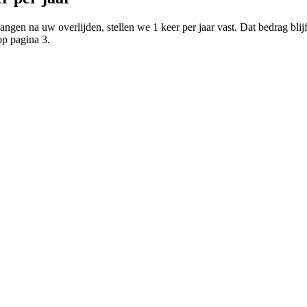
en na uw overlijden, stellen we 1 keer per jaar vast. Dat bedrag blijf
op pagina 3.
sioen op?